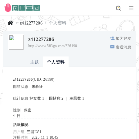
z412277206
个人资料
网
加为好友
z412277206
吧
›
›
http://www.583go.com/?26190
发送消息
三
国
主题
个人资料
z412277206
(UID: 26190)
邮箱状态
未验证
统计信息
好友数 1
|
回帖数 2
|
主题数 1
性别
保密
生日
-
活跃概况
用户组
三国LV1
注册时间
2025-11-1 10:45